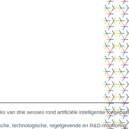
Loos (FR)
18/06/2026
 van drie sessies rond artificiële intelligentie toegepas
sche, technologische, regelgevende en R&D-monitoring, 