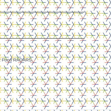
Soins de santé
ect Food RADARS.