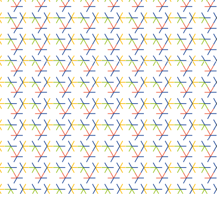
s weten welke
e hebt.
rojecten
e-Aps
FoodRadars
ecuWeb
VasculAI
-EU-Cycle
Tech4Fab