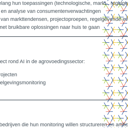
rgelang hun toepassingen (technologische, markt-, regel
e en analyse van consumentenverwachtingen
van markttendensen, projectoproepen, regelgevende evo
et bruikbare oplossingen naar huis te gaan
ect rond AI in de agrovoedingssector:
rojecten
gelgevingsmonitoring
01.
Vous êtes ?
CrossS3
rijven die hun monitoring willen structureren en artificië