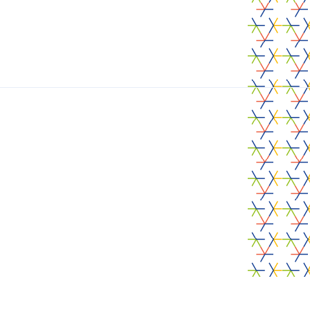
an Food
Laat on
In.
noden j
Contacteer ons
Food RADARS
P
acht
Doelstellingen
Acties
R
e
Nieuws
Agenda
S
Contact
R