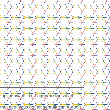
t op innovatie in de agrovoedingssector.
met een focus op het gebruik van AI-tools