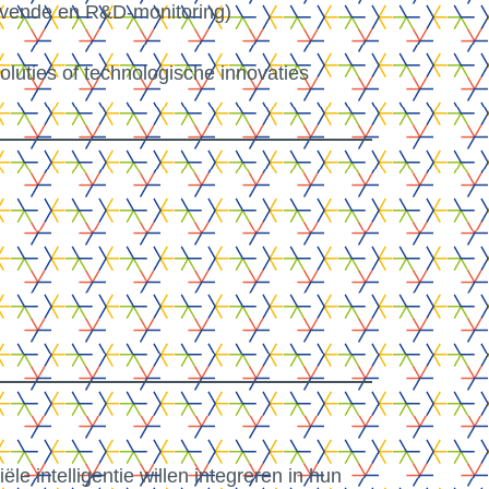
gevende en R&D-monitoring)
luties of technologische innovaties
le intelligentie willen integreren in hun