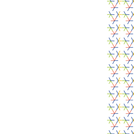
Innovate
Workshop
Food RADARS