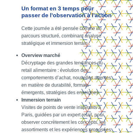
Un format en 3 temps pour
passer de l’observation à l’action
Cette journée a été pensée comme un
parcours structuré, combinant analyse
stratégique et immersion terrain :
Overview marché
Décryptage des grandes tendances du
retail alimentaire : évolution des
comportements d’achat, nouvelles attentes
en matière de durabilité, formats
émergents, stratégies des enseignes.
Immersion terrain
Visites de points de vente inspirants à
Paris, guidées par un expert retail, pour
observer concrètement les concepts, les
assortiments et les expériences proposées