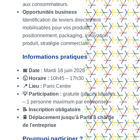
aux consommateurs.
Opportunités business
Identification de leviers directement
mobilisables pour vos produits :
positionnement, packaging, innovation
produit, stratégie commerciale.
Informations pratiques
📅 Date :
Mardi 16 juin 2026
🕥 Horaire :
10h45 – 17h30
📍 Lieu :
Paris Centre
💡 Participation :
gratuite (places limitées
– 1 personne maximum par entreprise)
📝 Inscription obligatoire
🚆 Déplacement jusqu’à Paris à charge
de l’entreprise
Pourquoi participer ?