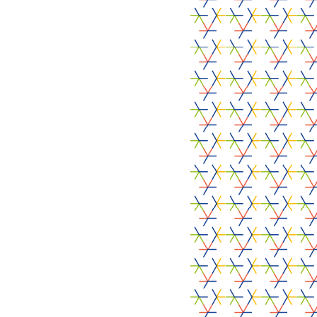
Atelier
, 
Innovate
Food RADARS
Loos (FR)
06/10/2026
PROJET PILOTE