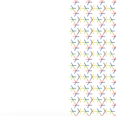
FoodRadars
SecuWeb
ValsculAI
R-EU-Cycle
Tech4Fab
ALCOVE
2025
CrossS3
•
Mentions légales
Politique de confidentialité