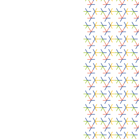
Food RADARS vise à aiguiser la compétitivité des
entreprises agroalimentaires de la zone frontalière
franco-belge.
LinkedIn
Facebook
Food RADARS
Objectifs
Agenda
Actualités
Ressources
Contact
Autres projets constitutifs
Re-Aps