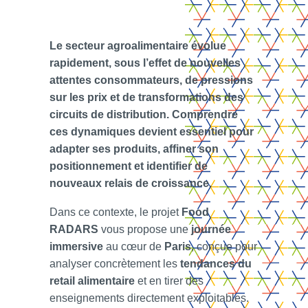
Le secteur agroalimentaire évolue
rapidement, sous l’effet de nouvelles
attentes consommateurs, de pressions
sur les prix et de transformations des
circuits de distribution. Comprendre
ces dynamiques devient essentiel pour
adapter ses produits, affiner son
positionnement et identifier de
nouveaux relais de croissance.
Dans ce contexte, le projet
Food
RADARS
vous propose une
journée
immersive
au cœur de
Paris
, conçue pour
analyser concrètement les
tendances du
retail alimentaire
et en tirer des
enseignements directement exploitables.