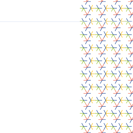
Evènement
, 
Link
, 
Visite inspirante
Food RADARS
Fosses-la-Ville (BE)
18/08/2026