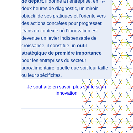
de départ
. Il donne à l’entreprise, en +/-
deux heures de diagnostic, un miroir
objectif de ses pratiques et l’oriente vers
des actions concrètes pour progresser.
Dans un contexte où l’innovation est
devenue un levier indispensable de
croissance, il constitue un
outil
Associations
professionnelles
stratégique de première importance
pour les entreprises du secteur
Etiam rhoncus. Donec mollis
agroalimentaire, quelle que soit leur taille
hendrerit risus. Donec mi odio,
faucibus at, scelerisque quis,
ou leur spécificités.
convallis in, nisi. Curabitur turpis.
Je souhaite en savoir plus sur le scan
CrossS3
innovation
Entreprises
Etiam rhoncus. Donec mollis
hendrerit risus. Donec mi odio,
faucibus at, scelerisque quis,
convallis in, nisi. Curabitur turpis.