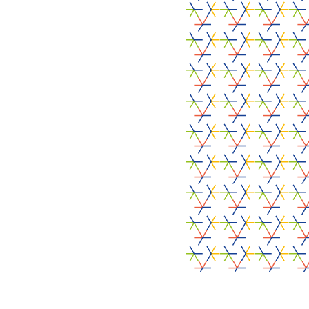
Food RADARS vise à aiguiser la compétitivité des
entreprises agroalimentaires de la zone frontalière
franco-belge.
LinkedIn
Facebook
Food RADARS
Objectifs
Agenda
Actualités
Ressources
Contact