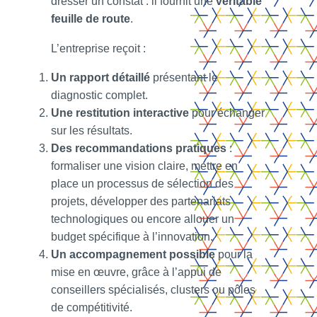
dresser un constat : il fournit une
véritable
feuille de route
.
L’entreprise reçoit :
Un rapport détaillé
présentant le
diagnostic complet.
Une restitution interactive
pour échanger
sur les résultats.
Des recommandations pratiques
:
formaliser une vision claire, mettre en
place un processus de sélection des
projets, développer des partenariats
technologiques ou encore allouer un
budget spécifique à l’innovation.
Un accompagnement possible
pour la
mise en œuvre, grâce à l’appui de
conseillers spécialisés, clusters ou pôles
de compétitivité.