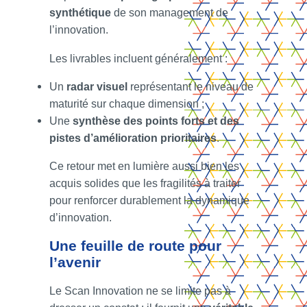
synthétique
de son management de
l’innovation.
Les livrables incluent généralement :
Un
radar visuel
représentant le niveau de
maturité sur chaque dimension ;
Une
synthèse des points forts et des
pistes d’amélioration prioritaires
.
Ce retour met en lumière aussi bien les
acquis solides que les fragilités à traiter
pour renforcer durablement la dynamique
d’innovation.
Une feuille de route pour
l’avenir
Le Scan Innovation ne se limite pas à