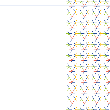
Particuliers
Etiam rhoncus. Donec mollis
hendrerit risus. Donec mi odio,
faucibus at, scelerisque quis,
convallis in, nisi. Curabitur turpis.
CrossS3
Soins de santé
04.08.2026
Universités ou centres de
recherche
Etiam rhoncus. Donec mollis
hendrerit risus. Donec mi odio,