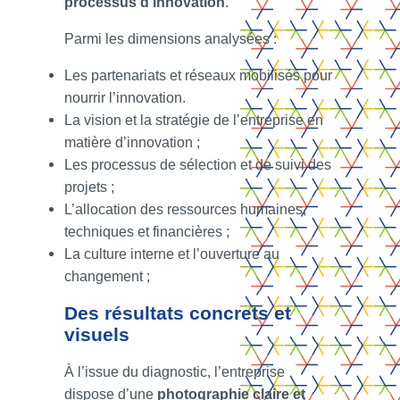
processus d’innovation
.
Parmi les dimensions analysées :
Les partenariats et réseaux mobilisés pour
nourrir l’innovation.
La vision et la stratégie de l’entreprise en
matière d’innovation ;
Les processus de sélection et de suivi des
projets ;
L’allocation des ressources humaines,
techniques et financières ;
La culture interne et l’ouverture au
changement ;
Des résultats concrets et
visuels
À l’issue du diagnostic, l’entreprise
dispose d’une
photographie claire et