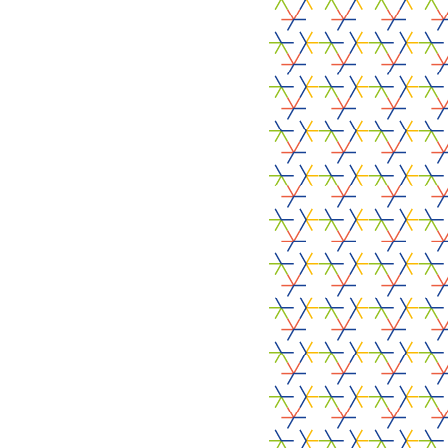
faucibus at, scelerisque quis,
Food RADARS
convallis in, nisi. Curabitur turpis.
07.07.2026
Food RADARS